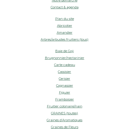
Notre démarche
Contact & agenda
Plan du site
Abricotier
Amandier
Arbres/arbustes fruitiers (tous)
Baie de Goji
Brugnonnier/nectarinier
Carte cadeau
Cassisier
Cerisier
Cognassier
Figuier
Framboisier
Fruitier colonaire/nain
GRAINES (toutes)
Graines d’Aromatiques
Graines de Fleurs