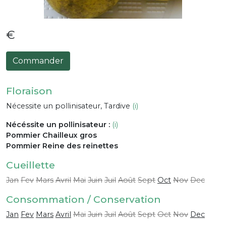
€
Commander
Floraison
Nécessite un pollinisateur, Tardive
(i)
Nécéssite un pollinisateur :
(i)
Pommier Chailleux gros
Pommier Reine des reinettes
Cueillette
Jan
Fev
Mars
Avril
Mai
Juin
Juil
Août
Sept
Oct
Nov
Dec
Consommation / Conservation
Jan
Fev
Mars
Avril
Mai
Juin
Juil
Août
Sept
Oct
Nov
Dec