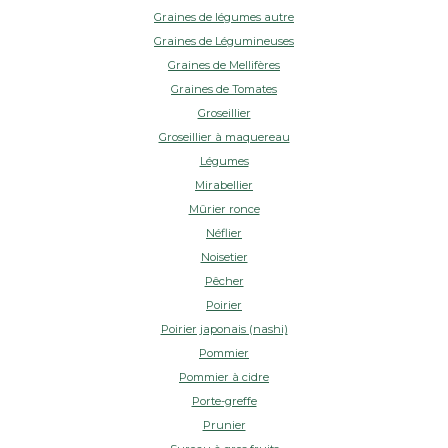
Graines de légumes autre
Graines de Légumineuses
Graines de Mellifères
Graines de Tomates
Groseillier
Groseillier à maquereau
Légumes
Mirabellier
Mûrier ronce
Néflier
Noisetier
Pêcher
Poirier
Poirier japonais (nashi)
Pommier
Pommier à cidre
Porte-greffe
Prunier