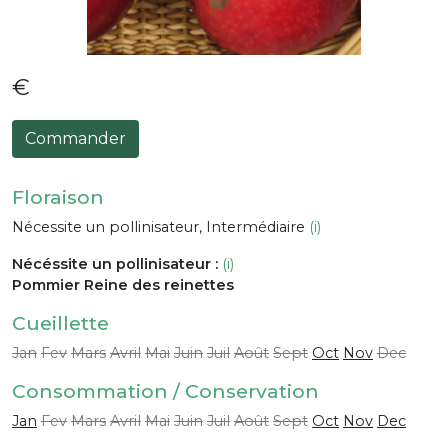
€
Commander
Floraison
Nécessite un pollinisateur, Intermédiaire
(i)
Nécéssite un pollinisateur :
(i)
Pommier Reine des reinettes
Cueillette
Jan
Fev
Mars
Avril
Mai
Juin
Juil
Août
Sept
Oct
Nov
Dec
Consommation / Conservation
Jan
Fev
Mars
Avril
Mai
Juin
Juil
Août
Sept
Oct
Nov
Dec