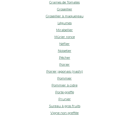
Graines de Tomates
Groseillier
Groseillier à maquereau
Légumes
Mirabellier
Mûrier ronce
Néflier
Noisetier
Pêcher
Poirier
Poirier japonais (nashi)
Pommier
Pommier à cidre
Porte-greffe
Prunier
Sureau à gros fruits
Vigne non greffée