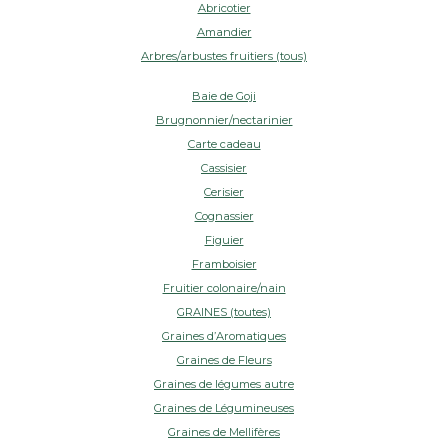
Abricotier
Amandier
Arbres/arbustes fruitiers (tous)
Baie de Goji
Brugnonnier/nectarinier
Carte cadeau
Cassisier
Cerisier
Cognassier
Figuier
Framboisier
Fruitier colonaire/nain
GRAINES (toutes)
Graines d’Aromatiques
Graines de Fleurs
Graines de légumes autre
Graines de Légumineuses
Graines de Mellifères