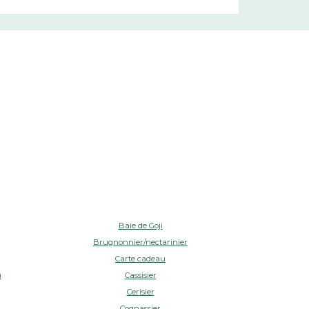
Baie de Goji
Brugnonnier/nectarinier
Carte cadeau
)
Cassisier
Cerisier
Cognassier