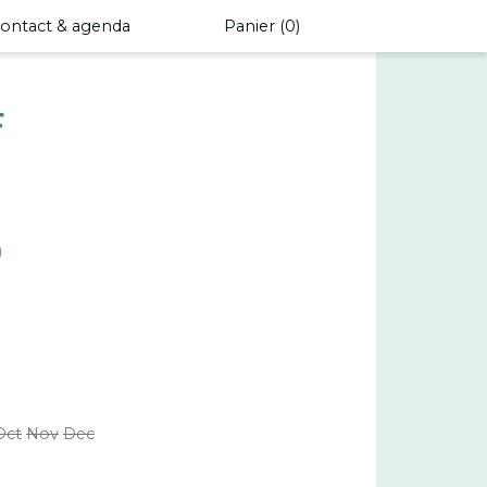
ontact & agenda
Panier (
0
)
F
)
Oct
Nov
Dec