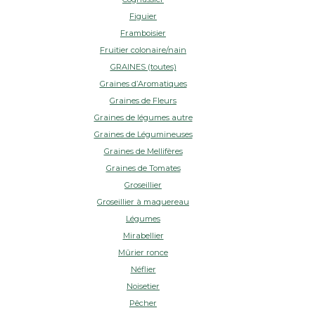
Figuier
Framboisier
Fruitier colonaire/nain
GRAINES (toutes)
Graines d’Aromatiques
Graines de Fleurs
Graines de légumes autre
Graines de Légumineuses
Graines de Mellifères
Graines de Tomates
Groseillier
Groseillier à maquereau
Légumes
Mirabellier
Mûrier ronce
Néflier
Noisetier
Pêcher