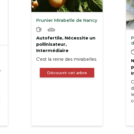
Prunier Mirabelle de Nancy
P
Autofertile, Nécessite un
d
pollinisateur,
Intermédiaire
C'est la reine des mirabelles
N
p
e
Découvrir cet arbre
I
C
d
l
c