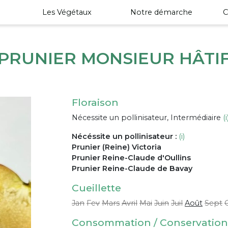
Les Végétaux
Notre démarche
C
PRUNIER MONSIEUR HÂTI
Floraison
Nécessite un pollinisateur, Intermédiaire
(i
Nécéssite un pollinisateur :
(i)
Prunier (Reine) Victoria
Prunier Reine-Claude d'Oullins
Prunier Reine-Claude de Bavay
Cueillette
Jan
Fev
Mars
Avril
Mai
Juin
Juil
Août
Sept
Consommation / Conservation