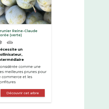
runier Reine-Claude
orée (verte)
écessite un
ollinisateur,
ntermédiaire
onsidérée comme une
es meilleures prunes pour
e commerce et les
onfitures
Découvrir cet arbre