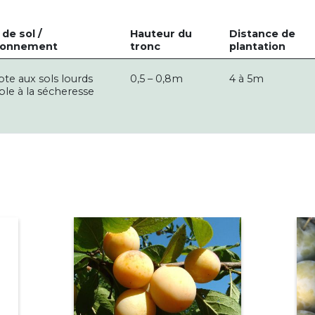
de sol /
Hauteur du
Distance de
ronnement
tronc
plantation
pte aux sols lourds
0,5 – 0,8m
4 à 5m
ble à la sécheresse