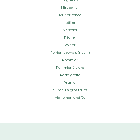
Mirabellier
Mûrier ronce
Néflier
Noisetier
Pêcher
Poirier
Poirier japonais (nashi)
Pommier
Pommier à cidre
Porte-greffe
Prunier
Sureau à gros fruits
Vigne non greffée