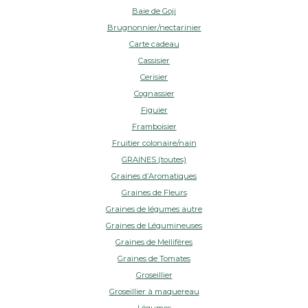
Baie de Goji
Brugnonnier/nectarinier
Carte cadeau
Cassisier
Cerisier
Cognassier
Figuier
Framboisier
Fruitier colonaire/nain
GRAINES (toutes)
Graines d’Aromatiques
Graines de Fleurs
Graines de légumes autre
Graines de Légumineuses
Graines de Mellifères
Graines de Tomates
Groseillier
Groseillier à maquereau
Légumes