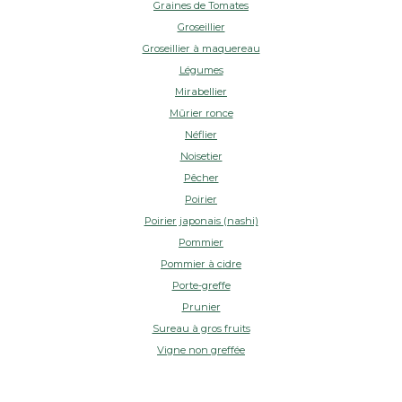
Graines de Tomates
Groseillier
Groseillier à maquereau
Légumes
Mirabellier
Mûrier ronce
Néflier
Noisetier
Pêcher
Poirier
Poirier japonais (nashi)
Pommier
Pommier à cidre
Porte-greffe
Prunier
Sureau à gros fruits
Vigne non greffée