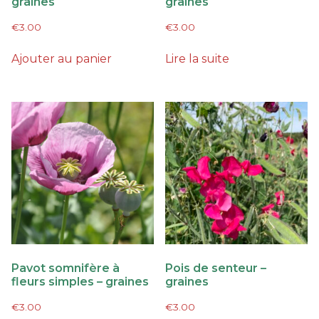
graines
graines
€
3.00
€
3.00
Ajouter au panier
Lire la suite
Pavot somnifère à
Pois de senteur –
fleurs simples – graines
graines
€
3.00
€
3.00