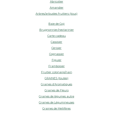
Abricotier
Amandier
Arbres/arbustes fruitiers (tous)
Baie de Goji
Brugnonnier/nectarinier
Carte cadeau
Cassisier
Cerisier
Cognassier
Figuier
Framboisier
Fruitier colonaire/nain
GRAINES (toutes)
Graines d’Aromatiques
Graines de Fleurs
Graines de légumes autre
Graines de Légumineuses
Graines de Mellifères