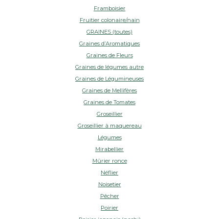
Framboisier
Fruitier colonaire/nain
GRAINES (toutes)
Graines d’Aromatiques
Graines de Fleurs
Graines de légumes autre
Graines de Légumineuses
Graines de Mellifères
Graines de Tomates
Groseillier
Groseillier à maquereau
Légumes
Mirabellier
Mûrier ronce
Néflier
Noisetier
Pêcher
Poirier