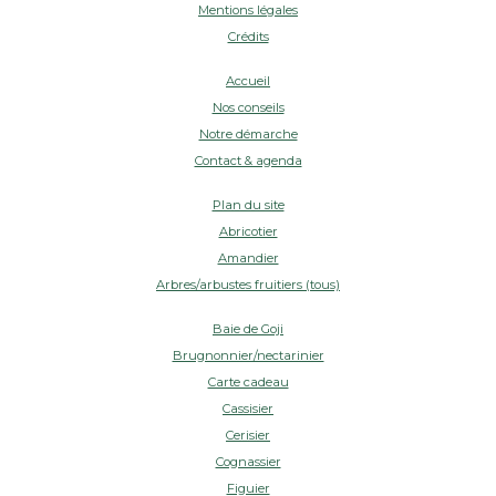
Mentions légales
Crédits
Accueil
Nos conseils
Notre démarche
Contact & agenda
Plan du site
Abricotier
Amandier
Arbres/arbustes fruitiers (tous)
Baie de Goji
Brugnonnier/nectarinier
Carte cadeau
Cassisier
Cerisier
Cognassier
Figuier