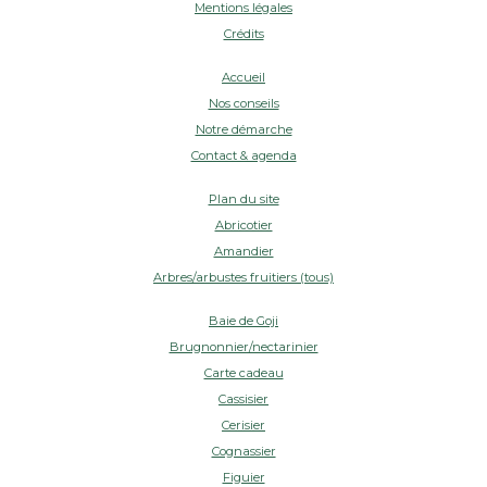
Mentions légales
Crédits
Accueil
Nos conseils
Notre démarche
Contact & agenda
Plan du site
Abricotier
Amandier
Arbres/arbustes fruitiers (tous)
Baie de Goji
Brugnonnier/nectarinier
Carte cadeau
Cassisier
Cerisier
Cognassier
Figuier