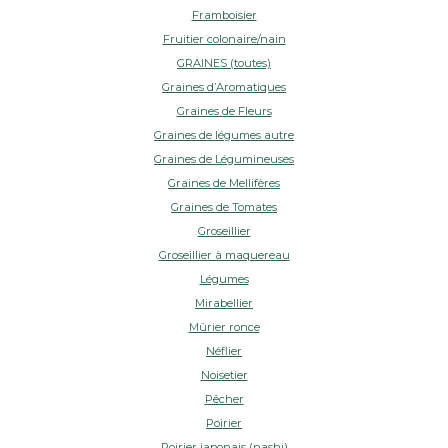
Framboisier
Fruitier colonaire/nain
GRAINES (toutes)
Graines d’Aromatiques
Graines de Fleurs
Graines de légumes autre
Graines de Légumineuses
Graines de Mellifères
Graines de Tomates
Groseillier
Groseillier à maquereau
Légumes
Mirabellier
Mûrier ronce
Néflier
Noisetier
Pêcher
Poirier
Poirier japonais (nashi)