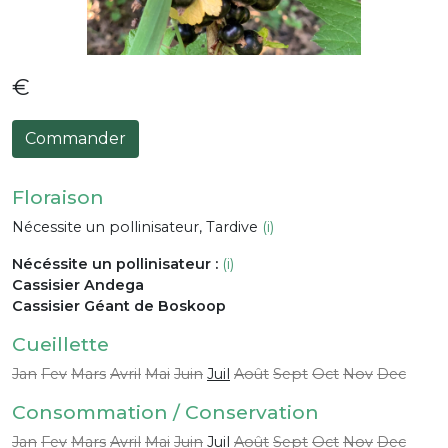
€
Commander
Floraison
Nécessite un pollinisateur, Tardive
(i)
Nécéssite un pollinisateur :
(i)
Cassisier Andega
Cassisier Géant de Boskoop
Cueillette
Jan
Fev
Mars
Avril
Mai
Juin
Juil
Août
Sept
Oct
Nov
Dec
Consommation / Conservation
Jan
Fev
Mars
Avril
Mai
Juin
Juil
Août
Sept
Oct
Nov
Dec