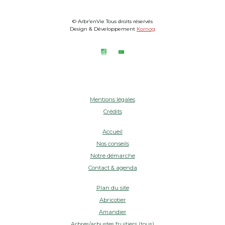
© Arbr’enVie Tous droits réservés
Design & Développement
Kornog
Mentions légales
Crédits
Accueil
Nos conseils
Notre démarche
Contact & agenda
Plan du site
Abricotier
Amandier
Arbres/arbustes fruitiers (tous)