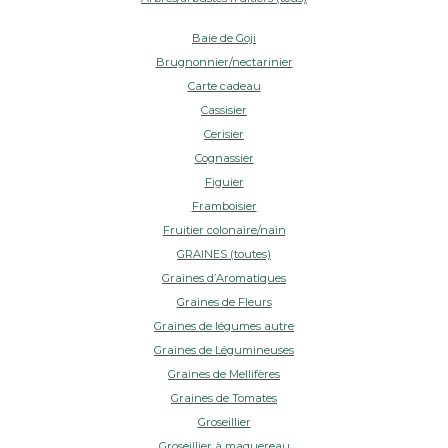
Baie de Goji
Brugnonnier/nectarinier
Carte cadeau
Cassisier
Cerisier
Cognassier
Figuier
Framboisier
Fruitier colonaire/nain
GRAINES (toutes)
Graines d’Aromatiques
Graines de Fleurs
Graines de légumes autre
Graines de Légumineuses
Graines de Mellifères
Graines de Tomates
Groseillier
Groseillier à maquereau