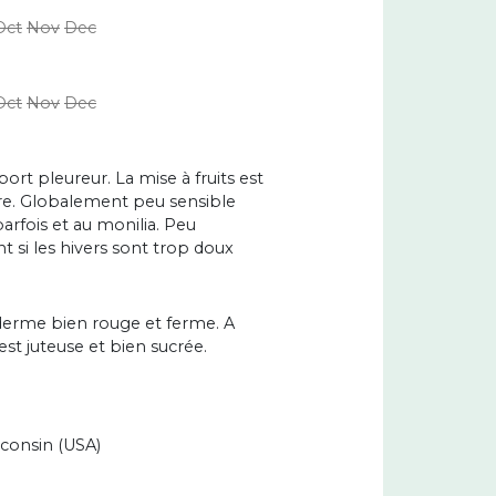
Oct
Nov
Dec
Oct
Nov
Dec
ort pleureur. La mise à fruits est
ère. Globalement peu sensible
arfois et au monilia. Peu
 si les hivers sont trop doux
iderme bien rouge et ferme. A
est juteuse et bien sucrée.
sconsin (USA)