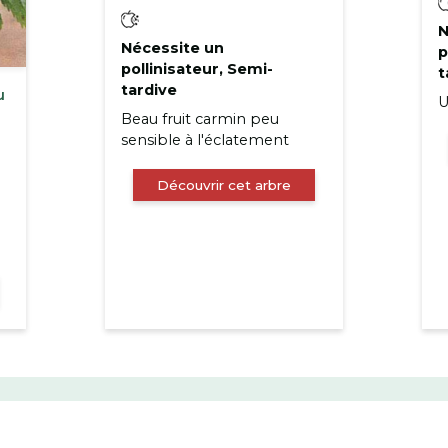
N
Nécessite un
p
pollinisateur, Semi-
t
tardive
u
U
Beau fruit carmin peu
sensible à l'éclatement
Découvrir cet arbre