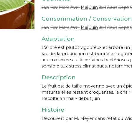
Jan
Fev
Mars
Avril
Mai
Juin
Juil
Août
Sept
Consommation / Conservation
Jan
Fev
Mars
Avril
Mai
Juin
Juil
Août
Sept
Adaptation
L'arbre est plutôt vigoureux et arbore un p
rapide, la production est bonne et réguli
aux maladies sauf à certaines bactérioses p
sensible aux stress climatiques, notamment
Description
Le fruit est de taille moyenne avec un ép
maturité elles restent croquantes, la chair 
Récolte fin mai - début juin
Histoire
Découvert par M. Meyer dans l'état du Wi