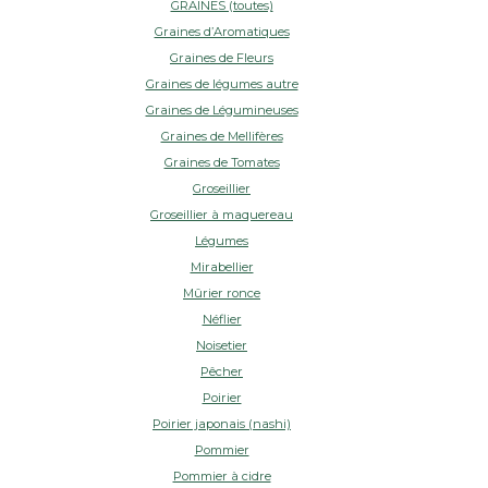
GRAINES (toutes)
Graines d’Aromatiques
Graines de Fleurs
Graines de légumes autre
Graines de Légumineuses
Graines de Mellifères
Graines de Tomates
Groseillier
Groseillier à maquereau
Légumes
Mirabellier
Mûrier ronce
Néflier
Noisetier
Pêcher
Poirier
Poirier japonais (nashi)
Pommier
Pommier à cidre