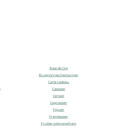
Baie de Goji
Brugnonnier/nectarinier
Carte cadeau
)
Cassisier
Cerisier
Cognassier
Figuier
Framboisier
Fruitier colonaire/nain