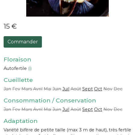
15 €
Commander
Floraison
Autofertile
(i)
Cueillette
Jan
Fev
Mars
Avril
Mai
Juin
Juil
Août
Sept
Oct
Nov
Dec
Consommation / Conservation
Jan
Fev
Mars
Avril
Mai
Juin
Juil
Août
Sept
Oct
Nov
Dec
Adaptation
Variété bifère de petite taille (max 3 m de haut), très fertile