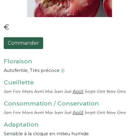
€
Commander
Floraison
Autofertile, Très précoce
(i)
Cueillette
Jan
Fev
Mars
Avril
Mai
Juin
Juil
Août
Sept
Oct
Nov
Dec
Consommation / Conservation
Jan
Fev
Mars
Avril
Mai
Juin
Juil
Août
Sept
Oct
Nov
Dec
Adaptation
Sensible à la cloque en milieu humide.