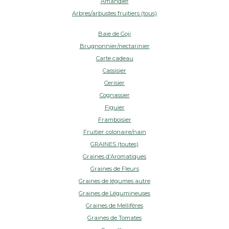
Amandier
Arbres/arbustes fruitiers (tous)
Baie de Goji
Brugnonnier/nectarinier
Carte cadeau
Cassisier
Cerisier
Cognassier
Figuier
Framboisier
Fruitier colonaire/nain
GRAINES (toutes)
Graines d’Aromatiques
Graines de Fleurs
Graines de légumes autre
Graines de Légumineuses
Graines de Mellifères
Graines de Tomates