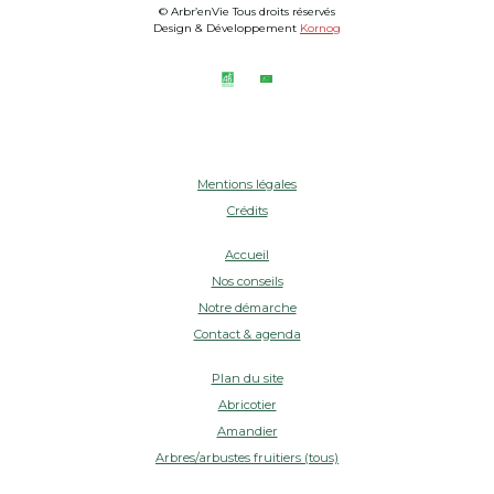
© Arbr’enVie Tous droits réservés
Design & Développement
Kornog
Mentions légales
Crédits
Accueil
Nos conseils
Notre démarche
Contact & agenda
Plan du site
Abricotier
Amandier
Arbres/arbustes fruitiers (tous)