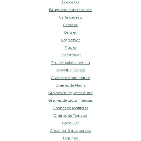
Baie de Goji
Brugnonnier/nectarinier
Carte cadeau
Cassisier
Cerisier
Cognassier
Figuier
Framboisier
Fruitier colonaire/nain
GRAINES (toutes)
Graines d’Aromatiques
Graines de Fleurs
Graines de légumes autre
Graines de Légumineuses
Graines de Mellifères
Graines de Tomates
Groseillier
Groseillier à maquereau
Légumes