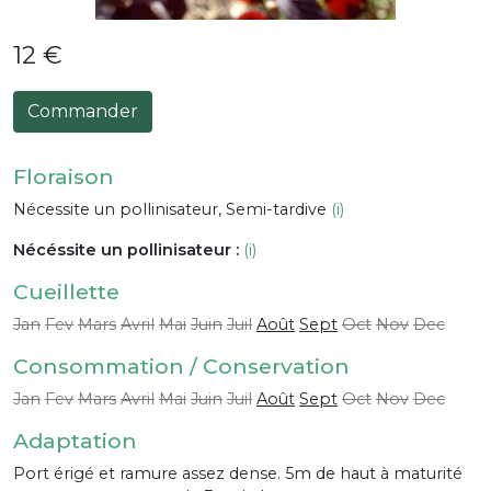
12 €
Commander
Floraison
Nécessite un pollinisateur, Semi-tardive
(i)
Nécéssite un pollinisateur :
(i)
Cueillette
Jan
Fev
Mars
Avril
Mai
Juin
Juil
Août
Sept
Oct
Nov
Dec
Consommation / Conservation
Jan
Fev
Mars
Avril
Mai
Juin
Juil
Août
Sept
Oct
Nov
Dec
Adaptation
Port érigé et ramure assez dense. 5m de haut à maturité