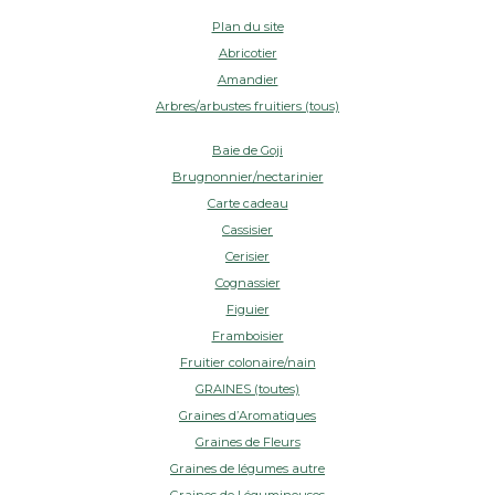
Plan du site
Abricotier
Amandier
Arbres/arbustes fruitiers (tous)
Baie de Goji
Brugnonnier/nectarinier
Carte cadeau
Cassisier
Cerisier
Cognassier
Figuier
Framboisier
Fruitier colonaire/nain
GRAINES (toutes)
Graines d’Aromatiques
Graines de Fleurs
Graines de légumes autre