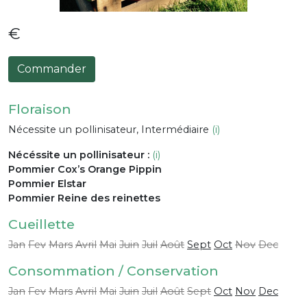
€
Commander
Floraison
Nécessite un pollinisateur, Intermédiaire
(i)
Nécéssite un pollinisateur :
(i)
Pommier Cox’s Orange Pippin
Pommier Elstar
Pommier Reine des reinettes
Cueillette
Jan
Fev
Mars
Avril
Mai
Juin
Juil
Août
Sept
Oct
Nov
Dec
Consommation / Conservation
Jan
Fev
Mars
Avril
Mai
Juin
Juil
Août
Sept
Oct
Nov
Dec