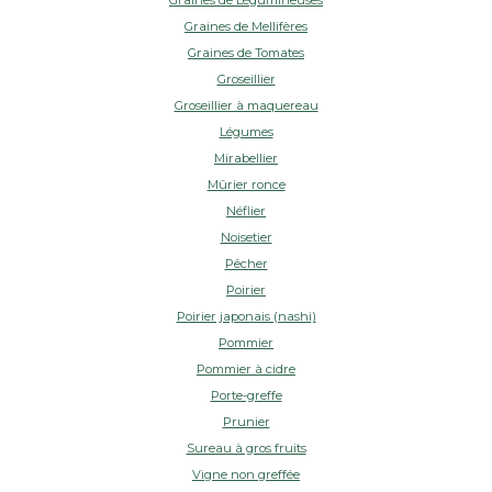
Graines de Légumineuses
Graines de Mellifères
Graines de Tomates
Groseillier
Groseillier à maquereau
Légumes
Mirabellier
Mûrier ronce
Néflier
Noisetier
Pêcher
Poirier
Poirier japonais (nashi)
Pommier
Pommier à cidre
Porte-greffe
Prunier
Sureau à gros fruits
Vigne non greffée