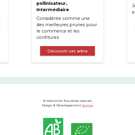
pollinisateur,
J
Intermédiaire
e
Considérée comme une
des meilleures prunes pour
le commerce et les
confitures
Découvrir cet arbre
© Arbr’enVie Tous droits réservés
Design & Développement
Kornog