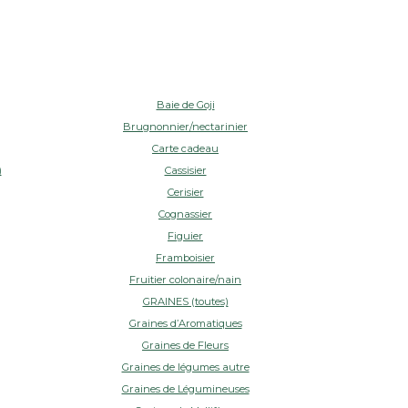
Baie de Goji
Brugnonnier/nectarinier
Carte cadeau
)
Cassisier
Cerisier
Cognassier
Figuier
Framboisier
Fruitier colonaire/nain
GRAINES (toutes)
Graines d’Aromatiques
Graines de Fleurs
Graines de légumes autre
Graines de Légumineuses