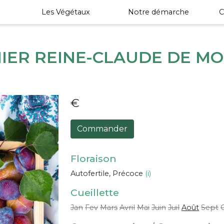
Les Végétaux
Notre démarche
C
IER REINE-CLAUDE DE MO
€
Commander
Floraison
Autofertile, Précoce
(i)
Cueillette
Jan
Fev
Mars
Avril
Mai
Juin
Juil
Août
Sept