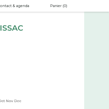
ontact & agenda
Panier (
0
)
ISSAC
Oct
Nov
Dec