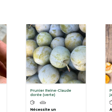
Prunier Reine-Claude
P
dorée (verte)
j
Nécessite un
A