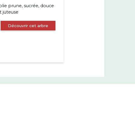
olie prune, sucrée, douce
t juteuse
Découvrir cet arbre