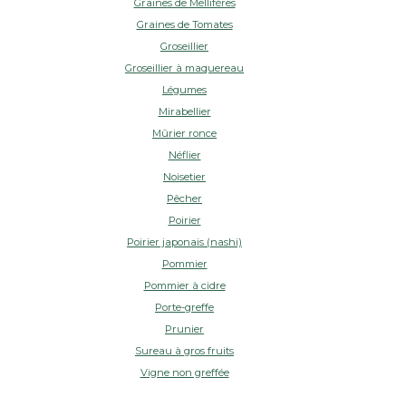
Graines de Mellifères
Graines de Tomates
Groseillier
Groseillier à maquereau
Légumes
Mirabellier
Mûrier ronce
Néflier
Noisetier
Pêcher
Poirier
Poirier japonais (nashi)
Pommier
Pommier à cidre
Porte-greffe
Prunier
Sureau à gros fruits
Vigne non greffée