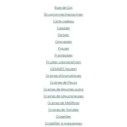
Baie de Goji
Brugnonnier/nectarinier
Carte cadeau
Cassisier
Cerisier
Cognassier
Figuier
Framboisier
Fruitier colonaire/nain
GRAINES (toutes)
Graines d’Aromatiques
Graines de Fleurs
Graines de légumes autre
Graines de Légumineuses
Graines de Mellifères
Graines de Tomates
Groseillier
Groseillier à maquereau