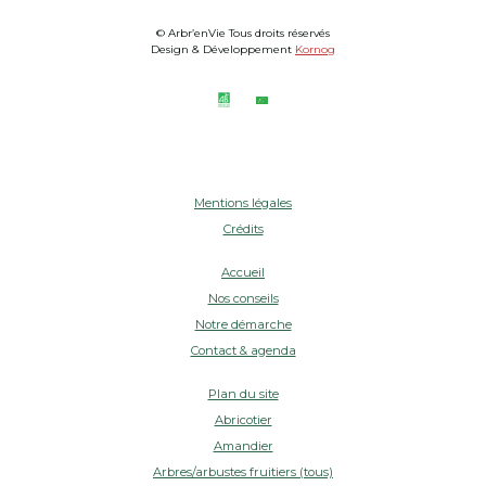
© Arbr’enVie Tous droits réservés
Design & Développement
Kornog
Mentions légales
Crédits
Accueil
Nos conseils
Notre démarche
Contact & agenda
Plan du site
Abricotier
Amandier
Arbres/arbustes fruitiers (tous)