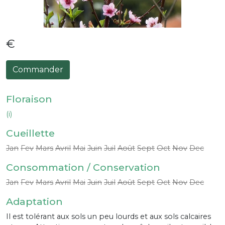
€
Commander
Floraison
(i)
Cueillette
Jan
Fev
Mars
Avril
Mai
Juin
Juil
Août
Sept
Oct
Nov
Dec
Consommation / Conservation
Jan
Fev
Mars
Avril
Mai
Juin
Juil
Août
Sept
Oct
Nov
Dec
Adaptation
Il est tolérant aux sols un peu lourds et aux sols calcaires