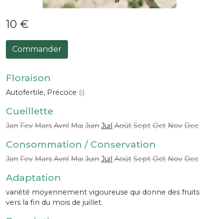
10 €
Commander
Floraison
Autofertile, Précoce
(i)
Cueillette
Jan
Fev
Mars
Avril
Mai
Juin
Juil
Août
Sept
Oct
Nov
Dec
Consommation / Conservation
Jan
Fev
Mars
Avril
Mai
Juin
Juil
Août
Sept
Oct
Nov
Dec
Adaptation
variété moyennement vigoureuse qui donne des fruits
vers la fin du mois de juillet.