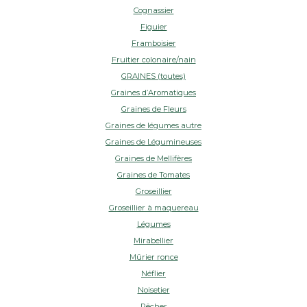
Cognassier
Figuier
Framboisier
Fruitier colonaire/nain
GRAINES (toutes)
Graines d’Aromatiques
Graines de Fleurs
Graines de légumes autre
Graines de Légumineuses
Graines de Mellifères
Graines de Tomates
Groseillier
Groseillier à maquereau
Légumes
Mirabellier
Mûrier ronce
Néflier
Noisetier
Pêcher