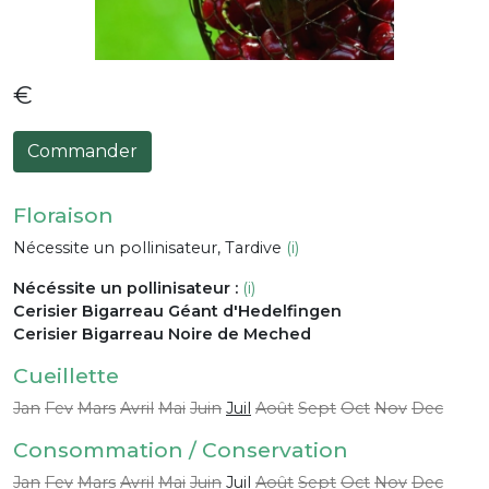
€
Commander
Floraison
Nécessite un pollinisateur, Tardive
(i)
Nécéssite un pollinisateur :
(i)
Cerisier Bigarreau Géant d'Hedelfingen
Cerisier Bigarreau Noire de Meched
Cueillette
Jan
Fev
Mars
Avril
Mai
Juin
Juil
Août
Sept
Oct
Nov
Dec
Consommation / Conservation
Jan
Fev
Mars
Avril
Mai
Juin
Juil
Août
Sept
Oct
Nov
Dec