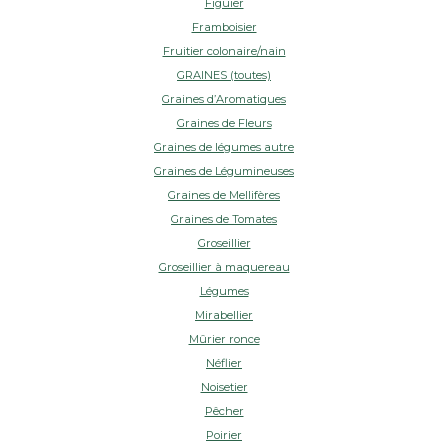
Figuier
Framboisier
Fruitier colonaire/nain
GRAINES (toutes)
Graines d’Aromatiques
Graines de Fleurs
Graines de légumes autre
Graines de Légumineuses
Graines de Mellifères
Graines de Tomates
Groseillier
Groseillier à maquereau
Légumes
Mirabellier
Mûrier ronce
Néflier
Noisetier
Pêcher
Poirier