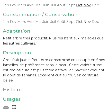
Jan
Fev
Mars
Avril
Mai
Juin
Juil
Août
Sept
Oct
Nov
Dec
Consommation / Conservation
Jan
Fev
Mars
Avril
Mai
Juin
Juil
Août
Sept
Oct
Nov
Dec
Adaptation
Petit arbre très productif. Plus résistant aux maladies que
les autres cultivars.
Description
Gros fruit jaune. Peut être consommé cru, coupé en fines
lamelles, de préférence sans la peau. Cette variété russe
est moins dure est plus facile à travailler. Saveur évoquant
le goût de l'ananas. Excellent cuit au four, en confiture,
gelée.
Histoire
Usages