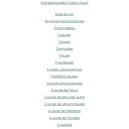
Arbres/arbustes fruitiers (tous)
Baie de Goji
Brugnonnier/nectarinier
Carte cadeau
Cassisier
Cerisier
Cognassier
Figuier
Framboisier
Fruitier colonaire/nain
GRAINES (toutes)
Graines d’Aromatiques
Graines de Fleurs
Graines de légumes autre
Graines de Légumineuses
Graines de Mellifères
Graines de Tomates
Groseillier