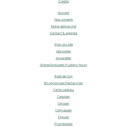
Crédits
Accueil
Nos conseils
Notre démarche
Contact & agenda
Plan du site
Abricotier
Amandier
Arbres/arbustes fruitiers (tous)
Baie de Goji
Brugnonnier/nectarinier
Carte cadeau
Cassisier
Cerisier
Cognassier
Figuier
Framboisier