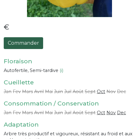
€
Commander
Floraison
Autofertile, Semi-tardive
(i)
Cueillette
Jan
Fev
Mars
Avril
Mai
Juin
Juil
Août
Sept
Oct
Nov
Dec
Consommation / Conservation
Jan
Fev
Mars
Avril
Mai
Juin
Juil
Août
Sept
Oct
Nov
Dec
Adaptation
Arbre très productif et vigoureux, résistant au froid et aux