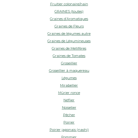
Fruitier colonaire/nain
GRAINES (toutes)
Graines d’Aromatiques
Graines de Fleurs
Graines de légumes autre
Graines de Légumineuses
Graines de Mellifères
Graines de Tomates
Groseillier
Groseillier à maquereau
Légumes
Mirabellier
Mûrier ronce
Néflier
Noisetier
Pêcher
Poirier
Poirier japonais (nashi)
Pommier