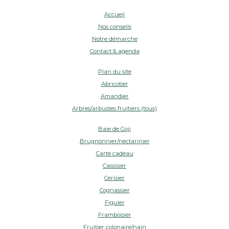
Accueil
Nos conseils
Notre démarche
Contact & agenda
Plan du site
Abricotier
Amandier
Arbres/arbustes fruitiers (tous)
Baie de Goji
Brugnonnier/nectarinier
Carte cadeau
Cassisier
Cerisier
Cognassier
Figuier
Framboisier
Fruitier colonaire/nain