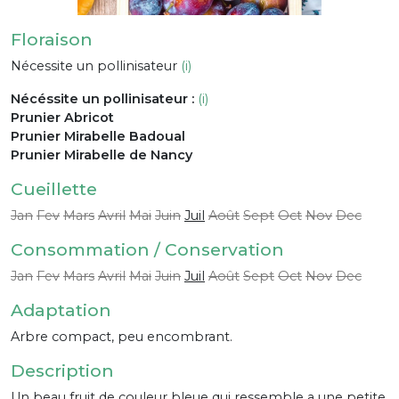
Floraison
Nécessite un pollinisateur
(i)
Nécéssite un pollinisateur :
(i)
Prunier Abricot
Prunier Mirabelle Badoual
Prunier Mirabelle de Nancy
Cueillette
Jan
Fev
Mars
Avril
Mai
Juin
Juil
Août
Sept
Oct
Nov
Dec
Consommation / Conservation
Jan
Fev
Mars
Avril
Mai
Juin
Juil
Août
Sept
Oct
Nov
Dec
Adaptation
Arbre compact, peu encombrant.
Description
Un beau fruit de couleur bleue qui ressemble a une petite