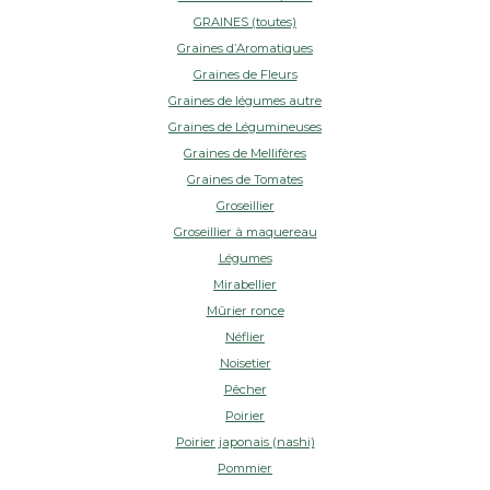
GRAINES (toutes)
Graines d’Aromatiques
Graines de Fleurs
Graines de légumes autre
Graines de Légumineuses
Graines de Mellifères
Graines de Tomates
Groseillier
Groseillier à maquereau
Légumes
Mirabellier
Mûrier ronce
Néflier
Noisetier
Pêcher
Poirier
Poirier japonais (nashi)
Pommier