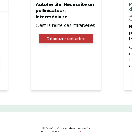
P
Autofertile, Nécessite un
d
pollinisateur,
Intermédiaire
C'est la reine des mirabelles
N
p
e
Découvrir cet arbre
I
C
d
l
c
© Arbr’enVie Tous droits réservés