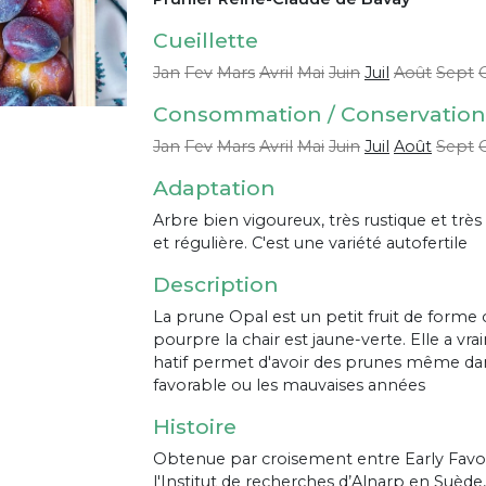
Cueillette
Jan
Fev
Mars
Avril
Mai
Juin
Juil
Août
Sept
Consommation / Conservation
Jan
Fev
Mars
Avril
Mai
Juin
Juil
Août
Sept
Adaptation
Arbre bien vigoureux, très rustique et très
et régulière. C'est une variété autofertile
Description
La prune Opal est un petit fruit de forme 
pourpre la chair est jaune-verte. Elle a v
hatif permet d'avoir des prunes même dan
favorable ou les mauvaises années
Histoire
Obtenue par croisement entre Early Favour
l'Institut de recherches d’Alnarp en Suède,