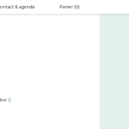
ontact & agenda
Panier (
0
)
dive
(i)