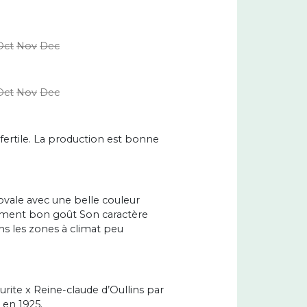
Oct
Nov
Dec
Oct
Nov
Dec
 fertile. La production est bonne
ovale avec une belle couleur
raiment bon goût Son caractère
s les zones à climat peu
ite x Reine-claude d’Oullins par
 en 1925.