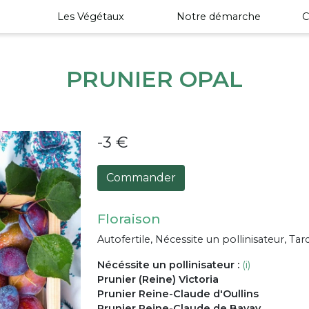
Les Végétaux
Notre démarche
C
PRUNIER OPAL
-3 €
Commander
Floraison
Autofertile, Nécessite un pollinisateur, Tar
Nécéssite un pollinisateur :
(i)
Prunier (Reine) Victoria
Prunier Reine-Claude d'Oullins
Prunier Reine-Claude de Bavay