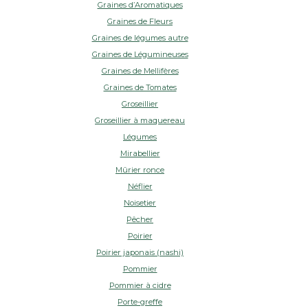
Graines d’Aromatiques
Graines de Fleurs
Graines de légumes autre
Graines de Légumineuses
Graines de Mellifères
Graines de Tomates
Groseillier
Groseillier à maquereau
Légumes
Mirabellier
Mûrier ronce
Néflier
Noisetier
Pêcher
Poirier
Poirier japonais (nashi)
Pommier
Pommier à cidre
Porte-greffe