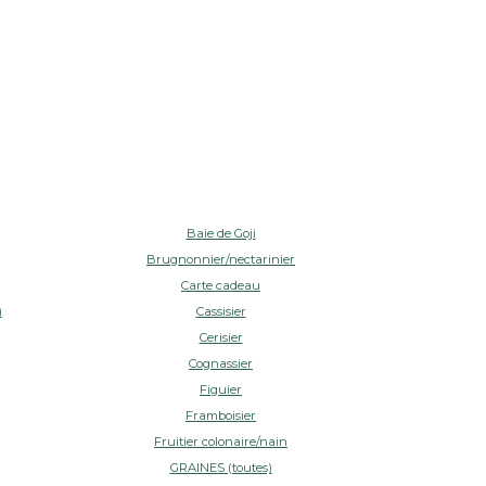
Baie de Goji
Brugnonnier/nectarinier
Carte cadeau
)
Cassisier
Cerisier
Cognassier
Figuier
Framboisier
Fruitier colonaire/nain
GRAINES (toutes)